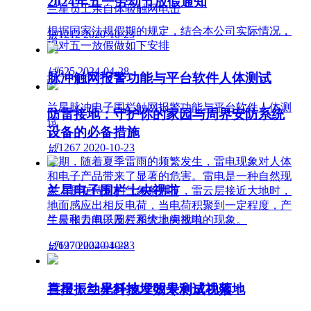
2024年五一劳动节放假通知
兰星员工亲自体验触网电击
根据国家法规假期的规定，结合本公司实际情况，
넶
1212
2020-10-23
现对五一放假做如下安排
넶
625
2024-04-28
脉冲触网报警功能与平台软件人体测试
兰星脉冲电子围栏触网报警功能与平台软件人体测
防雷接地：守护你的家园与周界安防系统
试
设备的必备措施
넶
1267
2020-10-23
近期，随着夏季雷雨的频繁发生，雷电现象对人体
和电子产品带来了显著的危害。雷电是一种自然现
兰星电子围栏上央视啦
象，是在特定的气象条件下，雷云层接近大地时，
地面感应出相反电荷，当电荷积聚到一定程度，产
生云和云间以及云和大地间放电的现象。
兰星张力电子围栏系统上央视啦
넶
넶
697
1270
2024-04-28
2020-10-23
喜报：兰星科技发明专利成功落地
兰星振动光纤地埋效果测试视频