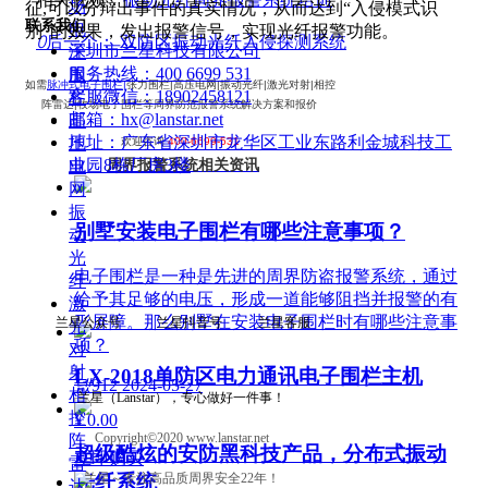
场
征,可以分辩出事件的真实情况，从而达到“入侵模式识
联系我们
电
别”的效果，发出报警信号，实现光纤报警功能。
ꄲ
后一个：
双防区振动光纤入侵探测系统
深圳市兰星科技有限公司
子
服务热线：
400 6699 531
围
如需
脉冲式电子围栏|
张力围栏|高压电网|振动光纤|激光对射|相控
客服微信：
18902458121
栏
阵雷达|牧场电子围栏等周界防范报警系统解决方案和报价
邮箱：
hx@lanstar.net
高
地址：
广东省深圳市龙华区工业东路利金城科技工
压
欢迎咨询
400-6699-531
业园8栋厂房3楼
周界报警系统相关资讯
电
网
振
别墅安装电子围栏有哪些注意事项？
动
光
电子围栏是一种是先进的周界防盗报警系统，通过
纤
给予其足够的电压，形成一道能够阻挡并报警的有
激
形屏障。那么别墅在安装电子围栏时有哪些注意事
兰星公众号 兰星抖音号 兰星客服
光
项？
对
射
LX-2018单防区电力通讯电子围栏主机
넶
912
2024-05-27
相
兰星（Lanstar），专心做好一件事！
控
¥ 0.00
Copyright©2020 www.lanstar.net
阵
超级酷炫的安防黑科技产品，分布式振动
立即购买
雷
兰星～专注高品质周界安全22年！
光纤系统
达