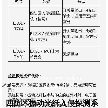
型号
名称
特点
开关量输出，
4
光口
四防区入侵探测主
输出，适用于室内和
机（挂网）
室外
LXGD-
TZ04
开关量输出，
4
光口
四
防区入侵探测主
输出，适用于室内和
机（地埋）
室外
LXGD-
LXGD-TM01
末端
无需供电
TM01
单元盒
兰星振动光纤优势：
产品中心 / PRODUCT CENTER
넳
넲
前端无源：前端防区设备无中继传输，无电源即可使
400-6699-531
用；
系统拓展：振动光纤技术与传统的红外对射、电子围
栏系统等技术不
四防区振动光纤入侵探测系
存在冲突，可任意与其他系统联动；