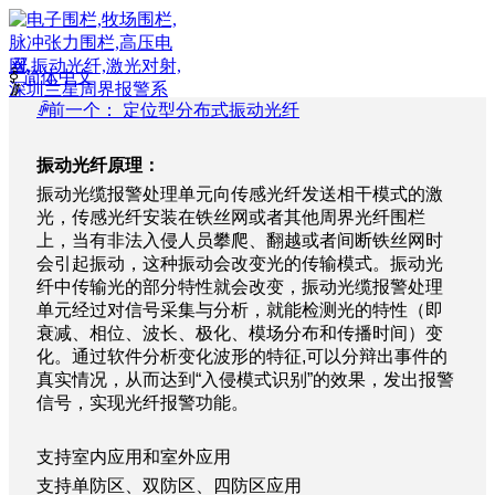
끀
ꀅ
简体中文
ꁲ
ꄴ
前一个：
定位型分布式振动光纤
首
页
振
动光纤原理：
周
振动光缆报警处理单元向传感光纤发送相干模式的激
界
光，传感光纤安装在铁丝网或者其他周界光纤围栏
产
上，当有非法入侵人员攀爬、翻越或者间断铁丝网时
品
会引起振动，这种振动会改变光的传输模式。振动光
解
纤中传输光的部分特性就会改变，振动光缆报警处理
决
单元经过对信号采集与分析，就能检测光的特性（即
方
衰减、相位、波长、极化、模场分布和传播时间）变
案
化。通过软件分析变化波形的特征
,
可以分辩出事件的
服
真实情况，从而达到
“
入侵模式识别
”
的效果，发出报警
务
信号，实现光纤报警功能。
支
持
成
支持室内应用和室外应用
功
支持单防区、双防区
、
四防区
应用