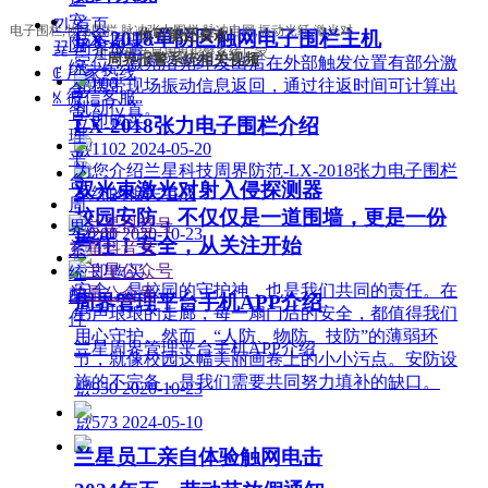
安
낀
首页
电子围栏,牧场围栏,脉冲张力围栏,脉冲电网,振动光纤,激光对
你可能还喜欢
LX-2018单防区触网电子围栏主机
技术原理：
防
뀵
周界报警
射,深圳兰星周界报警系统厂家
周界报警系统相关视频
定位：激光沿光纤发出后在外部触发位置有部分激
综
ꂅ
厂家热线
¥ 0.00
光携带现场振动信息返回，通过往返时间可计算出
合
ꁱ
微信客服
扰动位置。
管
立即购买
LX-2018张力电子围栏介绍
理
넶
1102
2024-05-20
平
为您介绍兰星科技周界防范-LX-2018张力电子围栏
台
双光束激光对射入侵探测器
系统的相关组成
周
校园安防，不仅仅是一道围墙，更是一份
界
¥ 0.00
넶
241
2020-10-23
责任！安全，从关注开始
兰星抖音号
系
立即购买
统
安全，是校园的守护神，也是我们共同的责任。在
兰星公众号
配
周界管理平台手机APP介绍
书声琅琅的走廊，每一扇门后的安全，都值得我们
件
用心守护。然而，“人防、物防、技防”的薄弱环
兰星周界管理平台手机APP介绍
节，就像校园这幅美丽画卷上的小小污点。安防设
施的不完备，是我们需要共同努力填补的缺口。
넶
950
2020-10-23
넶
573
2024-05-10
兰星员工亲自体验触网电击