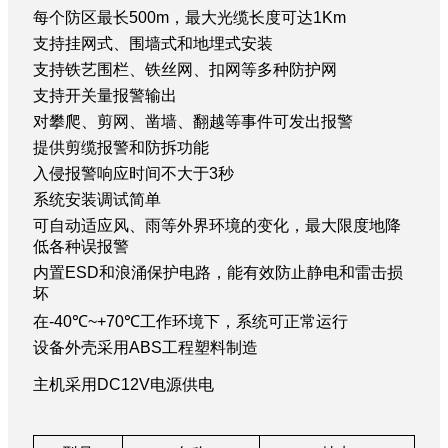
案
每个防区最长500m，最大光缆长度可达
1Km
例
支持挂网式、围墙式和地埋式安装
关
于
支持铁艺围栏、铁丝网、扣网等多种防护网
兰
支持开关量报警输出
星
对攀爬、剪网、凿墙、翻越等事件可发出报警
联
提供剪缆报警和防拆功能
系
入侵报警响应时间不大于
厂
3
秒
家
系统安装调试简单
可自动适应风、雨等外界环境的变化，最大限度地降
低各种误报警
内置
ESD
和浪涌保护电路，能有效防止静电和雷击损
坏
在
-40℃~+70℃
工作环境下，系统可正常运行
设备外壳采用
ABS
工程塑料制造
主机采用DC12V电源供电