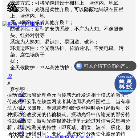
安装方式：可将光缆铺设于栅栏上、墙体内、地底；
统
隐蔽安装：光缆是柔性介质，可以隐蔽地铺设在围栏
上、墙体内、地
底、钢管内或者其他介质上；
防破坏性：新型的安防系统，不广为人知。不像摄像
头、红外对射等
系统为人熟知、易识别、易回避、破坏；
环境适应性：全光缆防护、传输通讯。不受电磁、污
染、腐蚀场所干
扰；
可以介绍下你们的产品么？
全天候防护：7*24高效防护；
끀
ꁲ
系统图：
周界产品
周
振动光缆报警处理单元向传感光纤发送相干模式的激光，
界
传感光纤安装在铁丝网或者其他周界光纤围栏上，当有非
电
法入侵人员攀爬、翻越或者间断铁丝网时会引起振动，这
子
种振动会改变光的传输模式。振动光纤中传输光的部分特
围
性就会改变，振动光缆报警处理单元经过对信号采集与分
栏
析，就能检测光的特性（即衰减、相位、波长、极化、模
牧
场分布和传播时间）变化。通过软件分析变化波形的特
相关视频：
振动光纤周界报警系统培训