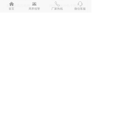
낀
뀵
ꂅ
ꁱ
新国标高压电网
网络型脉冲电子围栏(双防区LX-CJG8W)
首页
周界报警
厂家热线
微信客服
网络型脉冲电子围栏(单防区LX-CJG4W)
LX-2018单防区触网网络电子围栏主机
联系我们
深圳市兰星科技有限公司
服务热线：
400 6699 531
客服微信：
18902458121
邮箱：
hx@lanstar.net
地址：
广东省深圳市龙华区工业东路利金城科技工
业园8栋厂房3楼