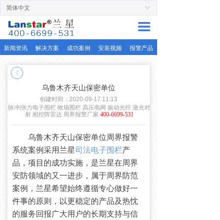
简体中文
ꀅ
首页
끀
周界产品
新闻资讯
解决方案
成功案例
安装视频
报警产品
解决方案
ꁣ
服务支持
乌鲁木齐天山保密单位
成功案例
创建时间：
2020-09-17
11:13
脉冲|张力电子围栏 牧场围栏 高压电网 振动光纤 激光对
射 相控阵雷达 周界报警厂家
400-6699-531
关于兰星
乌鲁木齐天山保密单位周界报警
联系厂家
系统案例采用兰星
司法电子围栏
产
品，项目的成功实施，是兰星在周界
安防领域的又一进步，属于周界防范
案例，兰星希望始终遵循专心做好一
件事的原则，以更稳定的产品及热忱
的服务回报广大用户的长期支持与信