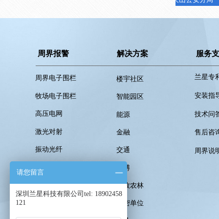
周界报警
解决方案
服务
兰星专
周界电子围栏
楼宇社区
安装指
牧场电子围栏
智能园区
高压电网
技术问
能源
激光对射
金融
售后咨
振动光纤
交通
周界说
周界雷达
文博
请您留言
安防综合管理平台
畜牧农林
深圳兰星科技有限公司tel: 18902458
121
周界系统配件
保密单位