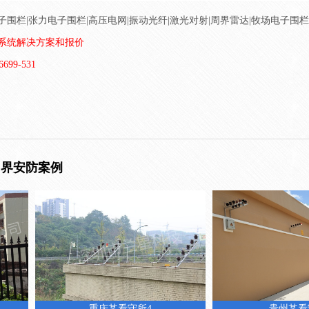
围栏|张力电子围栏|高压电网|振动光纤|激光对射|周界雷达|牧场电子围
系统解决方案和报价
699-531
周界安防案例
重庆某看守所4
贵州某看守所