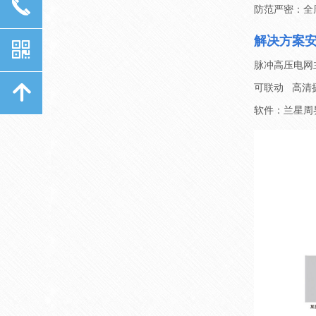
끅
防范严密：全
解决方案
낃
脉冲高压电网
녕
可联动 高清
软件：兰星周