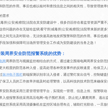
和防范的作用。事后也难以核对和查找信息之间的相关性，导致管理效率
的需求
|戒毒所|公安|检察院|法院在其安防建设中，很多仍旧存在着监管资源严
这些问题的存在无疑给监狱|看守所|戒毒所|公安|检察院|法院带来新的
统之间无法及时联动，无法快速高效地发挥预警和防范的作用。事后也难
手段加强和保障司法场所管理安全工作成为安防建设的当务之急！
安装周界安全防范报警系统的优势：
电网
周界防范与视频监控相结合的方式，通过建立围墙电网周界安全防范
更大程度的防范各种入侵，提高处理各种突发事件的反映速度，给保卫人
过
脉冲电子围栏
前端探测识别非法入侵者，通过警灯发出信号，控制键盘
了保卫人员的工作效率并能及时处理警情，以高科技的技术防范来确保安
界安防系统采用兰星管理管理平台，实现统一管理、信息上传、报警联动
界入侵报警系统采用高压电网+电子围栏系统，防止犯人攀爬周界、逃出
频监控系统采用高清摄像机在监控区域合理布点，辅助灯光联动，一旦放