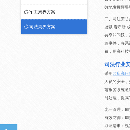
效地发挥预警
ꁢ
军工周界方案
二、司法安防
ꁢ
司法周界方案
监狱|看守所
共享的问题，
急事件，各系
费，用高科技
司法行业
采用
监所高压
人员的安全，
范报警系统通
时处理，提高
统一管理：周
有效防御：周
取证清晰：视