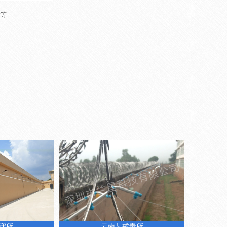
栏等
云南某戒毒所