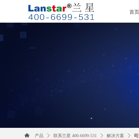
首
낀
产品
ꄲ
联系兰星 400-6699-531
ꄲ
解决方案
ꄲ
司