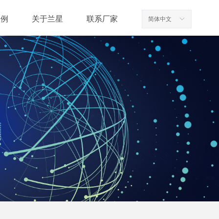
案例
关于兰星
联系厂家
简体中文
ꀅ