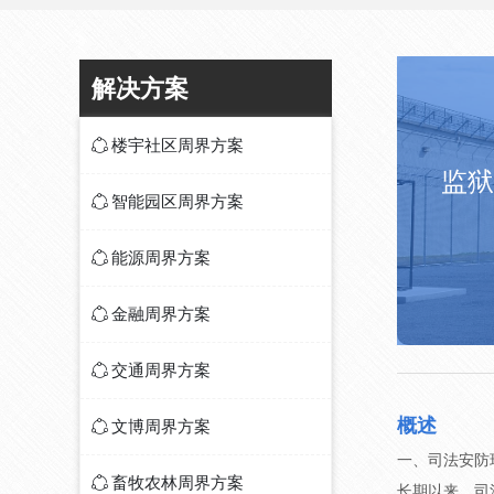
解决方案
ꁢ
楼宇社区周界方案
监狱
ꁢ
智能园区周界方案
ꁢ
能源周界方案
ꁢ
金融周界方案
ꁢ
交通周界方案
概述
ꁢ
文博周界方案
一、司法安防
ꁢ
畜牧农林周界方案
长期以来，司