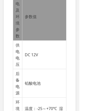
电
及
环
参数值
境
参
数
供
电
DC 12V
电
压
后
备
铅酸电池
电
源
环
境
温度：-25～+70℃ 湿