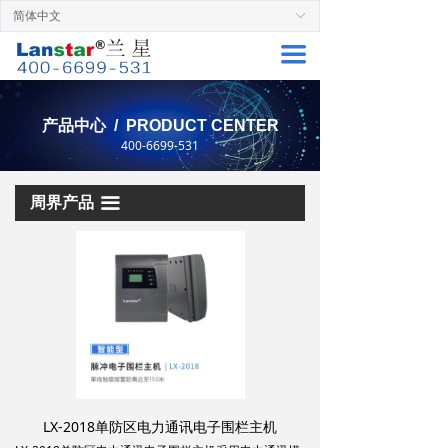
简体中文
ꀅ
首页
끀
周界产品
解决方案
产品中心 / PRODUCT CENTER
400-6699-531
服务支持
成功案例
周界产品
끀
关于兰星
联系厂家
LX-2018单防区电力通讯电子围栏主机