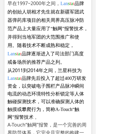
早在1997~2000年之间，
Lan
s
t
a
r
品牌
的创始人胡相才先生就在新疆军团武
器弹药库项目的相关周界高压脉冲防
范产品上大量应用了“触网”报警技术，
并得到当地军团的大范围推广和使
用。随着技术不断成熟和稳定，
Lan
s
t
a
r
品牌逐渐进入了司法部门高度
戒备场所的推荐产品之列。
从2011到2014年之间，兰星科技为
Lan
s
t
a
r
品牌先后
投入了超过400万研发
资金，以突破电子围栏产品脉冲瞬间
电流的动态环境特性分析锁定等人体
触碰探测技术，可以准确探测人体的
触摸或攀爬行为，简称A-Touch“触
。
网”报警技术
A-Touch“触网
”报警，是一个完善的周
界防范体系，它完全且完整的构建一