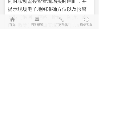
同时联动监控查看现场实时画面，并
提示现场电子地图准确方位以及报警
类型（触网、短路、断线、防拆、通
낀
뀵
ꂅ
ꁱ
讯失败等），通知值班人员前去处理
首页
周界报警
厂家热线
微信客服
警情。
单线触摸报警（专利技术）
兰星特有的“触网”模式可识别远距离单
线触摸报警，同时对触摸单位进行高
压脉冲电击。通过算法可识别环境，
自动排除误报。
环境自适应（专利技术）
独有的内部算法，可识别主机当前状
态，调节自身参数来适应不同环境变
化造成的电流电压变化，从而在技术
层面上避免误报和漏报。