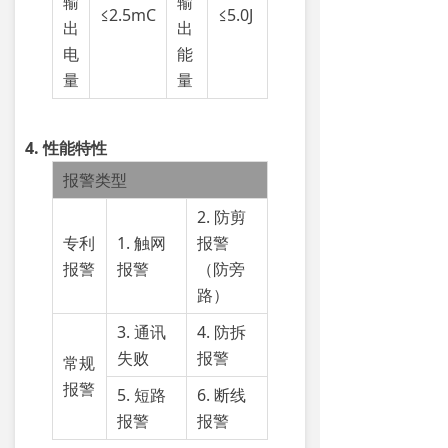
输
输
≤2.5mC
≤5.0J
出
出
电
能
量
量
4. 性能特性
报警类型
2. 防剪
专利
1. 触网
报警
报警
报警
（防旁
路）
3. 通讯
4. 防拆
失败
报警
常规
报警
5. 短路
6. 断线
报警
报警