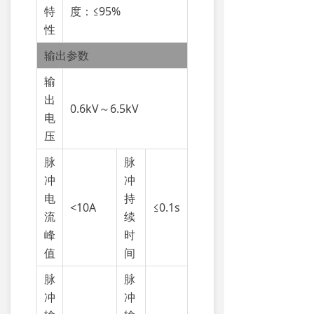
特
度：≤95%
性
输出参数
输
出
0.6kV～6.5kV
电
压
脉
脉
冲
冲
电
持
<10A
≤0.1s
流
续
峰
时
值
间
脉
脉
冲
冲