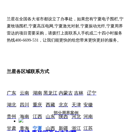
兰星在全国各大省市都设立了办事处，如果您有宁夏电子围栏,宁
夏牧场围栏,宁夏高压电网,宁夏激光对射,宁夏振动光纤,宁夏周界
雷达的项目需要采购，请拨打上面联系人手机或二十四小时服务
热线400-6699-531，让我们能更快的给您带来更快更好的服务。
兰星各区域联系方式
广东
云南
湖南
黑龙江
内蒙古
吉林
辽宁
湖北
四川
重庆
西藏
北京
天津
安徽
部分周界案例
贵州
海南
江西
山东
陕西
河北
河南
甘肃
青海
宁夏
山西
新疆
浙江
江苏