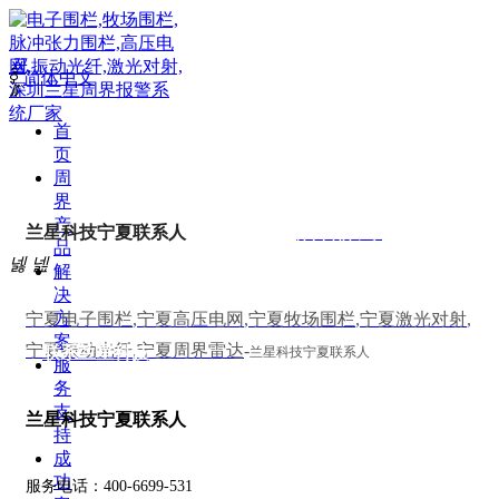
끀
ꀅ
简体中文
ꁲ
首
联系我们 /
CONTA
页
周
联系厂家 /
CONTACT US
界
产
兰星科技宁夏联系人
很高兴为您服务 TEL：
400 6699 531
很高兴为您服务 TEL：400 6699 531
品
넳
넲
解
决
方
宁夏电子围栏
,
宁夏高压电网
,
宁夏牧场围栏
,
宁夏激光对射
,
案
宁夏振动光纤
,
宁夏周界雷达
-
联系兰星科技
兰星科技宁夏联系人
服
务
支
兰星科技宁夏联系人
持
成
功
服务电话：400-6699-531