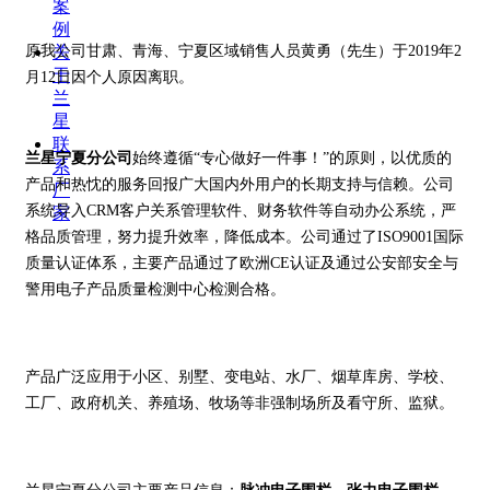
案
例
原我公司甘肃、青海、宁夏区域销售人员黄勇（先生）于2019年2
关
于
月12日因个人原因离职。
兰
星
联
兰星宁夏分公司
始终遵循“专心做好一件事！”的原则，以优质的
系
产品和热忱的服务回报广大国内外用户的长期支持与信赖。公司
厂
系统导入CRM客户关系管理软件、财务软件等自动办公系统，严
家
格品质管理，努力提升效率，降低成本。公司通过了ISO9001国际
质量认证体系，主要产品通过了欧洲CE认证及通过公安部安全与
警用电子产品质量检测中心检测合格。
产品广泛应用于小区、别墅、变电站、水厂、烟草库房、学校、
工厂、政府机关、养殖场、牧场等非强制场所及看守所、监狱。