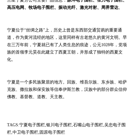
兰星宁夏分公司主要产品信息：
脉冲电子围栏、张力电子围栏、
高压电网、牧场电子围栏、振动光纤、激光对射、周界雷达
。
宁夏位于“丝绸之路”上，历史上曾是东西部交通贸易的重要通
道，作为黄河流经的地区，这里同样有古老悠久的黄河文明。早
在三万年前，宁夏就已有了人类生息的痕迹，公元1028年，党项
族的首领李元昊在此建立了西夏王朝，并形成了独特的西夏文
化。
宁夏是一个多民族聚居的地方。回族、维吾尔族、东乡族、哈萨
克族、撒拉族和保安族等信奉伊斯兰教，汉族中的部分群众信仰
佛教、基督教、道教、天主教。
TAGS:宁夏电子围栏,银川电子围栏,石嘴山电子围栏,吴忠电子围
栏,中卫电子围栏,固原电子围栏