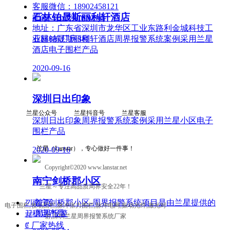
客服微信：
18902458121
石林铂晟斯丽利轩酒店
邮箱：
hx@lanstar.net
地址：
广东省深圳市龙华区工业东路利金城科技工
石林铂晟斯丽利轩酒店周界报警系统案例采用兰星
业园8栋厂房3楼
酒店电子围栏产品
2020-09-16
深圳日出印象
兰星公众号 兰星抖音号 兰星客服
深圳日出印象周界报警系统案例采用兰星小区电子
围栏产品
兰星（Lanstar），专心做好一件事！
2020-09-16
Copyright©2020 www.lanstar.net
南宁剑桥郡小区
兰星～专注高品质周界安全22年！
南宁剑桥郡小区-周界报警系统项目是由兰星提供的
낀
首页
电子围栏,牧场围栏,脉冲张力围栏,脉冲电网,振动光纤,激光对
稳定产品
뀵
周界报警
射,深圳兰星周界报警系统厂家
ꂅ
厂家热线