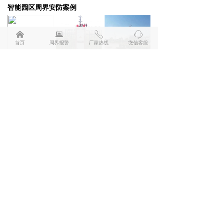
智能园区周界安防案例
낀
뀵
ꂅ
ꁱ
首页
周界报警
厂家热线
微信客服
北京朝阳凯文学校-新闻报道
云南省某市一中
某药业（武汉）有限公司
珠海某国际幼稚园
南海某小学东校区
广东实验中学珠海某学校
联系我们
深圳市兰星科技有限公司
服务热线：
400 6699 531
客服微信：
18902458121
邮箱：
hx@lanstar.net
地址：
广东省深圳市龙华区工业东路利金城科技工