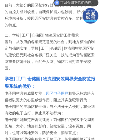
可以介绍下你们的产品么？
目前，大部分的园区都实行封闭式管理，但中小学学生
的自控力相对较差，自我保护能力也较弱 。所以，从
环境来分析，校园园区安防具有监控点多、监控面积大
的特点。
二、学校|工厂|仓储园|物流园安防工作需求
当前，从政府的各项规范意见的出台，到地方标准的制
定与强制实施，学校|工厂|仓储园|物流园智能园区安
防建设已受到社会各界广泛关注，技防成为智能园区安
防重要防范手段，并配合人防、物防共同打造平安校
园。
学校|工厂|仓储园|物流园安装周界安全防范报
警系统的优势：
电子围栏具有威慑功能：
园区电子围栏
和警示标志给入
侵者以更大的心里威慑作用，阻止其实施犯罪行为；
电子围栏的主动防护性强：当不法分子入侵时，将受到
有效的电子击打，停止其不法行为；
电子围栏能防范严密无死角：前端围栏的安装不受周界
长短、大小、地形的影响，轻松安装，没有死角。同
时，也可以落地安装，防护更全，消除盲点；
电子围栏的误报率低能全天候工作：智能的报警延迟功