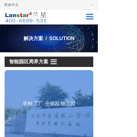
简体中文
ꀅ
首页
周界安防解决方案
끀
周界产品
楼宇社区周界方案
解决方案
能源周界方案
解决方案 / SOLUTION
服务支持
金融周界方案
成功案例
交通周界方案
끀
智能园区周界方案
关于兰星
文博周界方案
联系厂家
畜牧农林周界方案
军工周界方案
学校,工厂,仓储园,物流园
司法周界方案