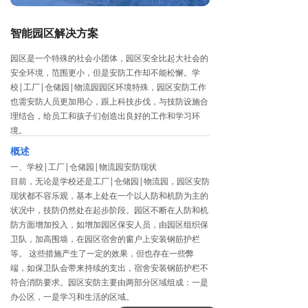
智能园区解决方案
园区是一个特殊的社会小团体，园区安全比起大社会的
安全环境，范围更小，但是安防工作却不能松懈。学
校|工厂|仓储园|物流园园区环境特殊，园区安防工作
也需安防人员更加用心，跟上科技步伐，与技防设施合
理结合，给员工和孩子们创造出良好的工作和学习环
境。
概述
一、学校|工厂|仓储园|物流园安防现状
目前，无论是学校还是工厂|仓储园|物流园，园区安防
现状都不容乐观，基本上处在一个以人防和机防为主的
状况中，技防仍然处在起步阶段。园区不断在人防和机
防方面增加投入，如增加园区保安人员，由园区组织保
卫队，加高围墙，在园区宿舍的窗户上安装钢筋护栏
等。 这些措施产生了一定的效果，但也存在一些弊
端，如保卫队会带来持续的支出，宿舍安装钢筋护栏不
符合消防要求。园区安防主要由两部分区域组成：一是
办公区，一是学习和生活的区域。