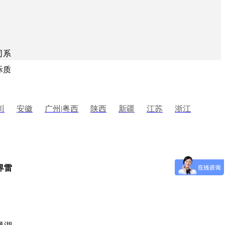
司系
际质
川
安徽
广州
|
粤西
陕西
新疆
江苏
浙江
。
界雷