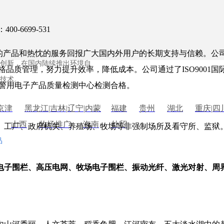
防领域，专注周界安防技术创新
00-6699-531
在周界安防领域的地位，年营收
的周界安防产品，为您筑起一道
质的产品和热忱的服务回报广大国内外用户的长期支持与信赖。公
创新，在国内陆续推出环境自
品质管理，努力提升效率，降低成本。公司通过了ISO9001国
技术。
与警用电子产品质量检测中心检测合格。
京津
黑龙江
|
吉林
|
辽宁
|
内蒙
福建
贵州
湖北
重庆
|
四
山西
牧场推广
海南
外贸
、工厂、政府机关、养殖场、牧场等非强制场所及看守所、监狱
品
电子围栏、高压电网、牧场电子围栏、振动光纤、激光对射、周