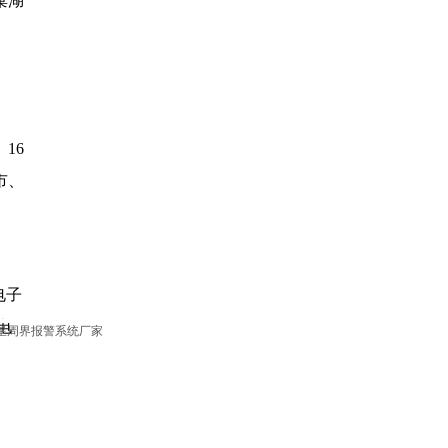
巢湖
16
市、
电子
电
兰星周界报警系统厂家