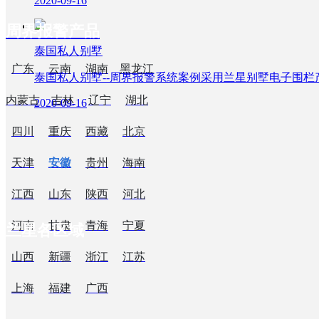
2020-09-16
栏
周界报警产品
ꀒ
牧场电子围
泰国私人别墅
栏
广东
云南
湖南
黑龙江
泰国私人别墅--周界报警系统案例采用兰星别墅电子围栏
ꁢ
楼宇社区
ꀒ
高压电网
内蒙古
吉林
辽宁
湖北
2020-09-16
ꁢ
智能园区
ꀒ
激光对射
四川
重庆
西藏
北京
ꁢ
能源
ꀒ
振动光纤
天津
安徽
贵州
海南
ꁢ
金融
江西
山东
陕西
河北
ꁢ
交通
河南
甘肃
青海
宁夏
兰星各区域
山西
新疆
浙江
江苏
欢迎来到兰星周界产品中心！
更多周界报警产品
上海
福建
广西