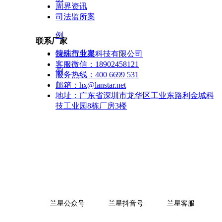
周界资讯
司法监所案
例
联系厂家
特殊行业案
深圳市兰星科技有限公司
客服微信：
18902458121
例
服务热线：
400 6699 531
邮箱：
hx@lanstar.net
地址：
广东省深圳市龙华区工业东路利金城科
技工业园8栋厂房3楼
兰星公众号 兰星抖音号 兰星客服