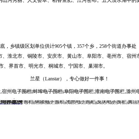
内山河秀丽、人文荟萃、稻香鱼肥、江河密布。五大淡水湖中的
年底，乡镇级区划单位供计905个镇，357个乡，258个街道办事处 
市、淮北市、铜陵市、安庆市、黄山市、阜阳市、亳州市、宿州
长市、界首市、明光市、桐城市、宁国市、巢湖市。
兰星（Lanstar），专心做好一件事！
栏,宿州电子围栏,蚌埠电子围栏,阜阳电子围栏,淮南电子围栏,滁州
Copyright©2020 www.lanstar.net 400 6699 531 / 0755-89392856
栏,宣城电子围栏,铜陵电子围栏,池州电子围栏,安庆电子围栏,黄山
分周界案例
界安全22年！电子围栏,牧场围栏,脉冲张力围栏,高压电网,振动光纤,激光对射,深圳