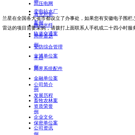
例
高压电网
变电站水厂
激光对射
兰星在全国各大省市都设立了办事处，如果您有安徽电子围栏,安
案例
振动光纤
雷达的项目需要采购，请拨打上面联系人手机或二十四小时服务热线
轨道交通案
周界雷达
例
安防综合管理
文博单位案
平台
例
周界系统配件
金融单位案
公司简介
例
发展历程
畜牧农林案
资质荣誉
例
企业文化
保密单位案
公司资讯
例