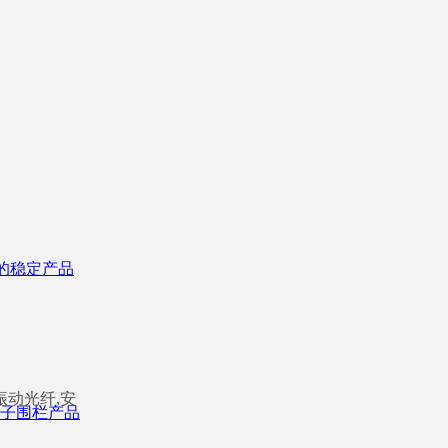
的稳定产品
振动光纤,安
子围栏产品