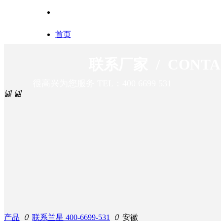
首页
联系厂家 /
CONTA
周界报警
很高兴为您服务 TEL：400 6699 531
넳
넲
解决方案
服务支持
成功案例
产品
ꄲ
联系兰星 400-6699-531
ꄲ
安徽