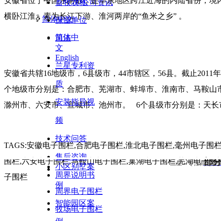
安徽省位于中国东南部，是华东地区跨江近海的内陆省份，境
畜牧农林
ꂓ
公司资讯
横卧江淮，素为长江下游、淮河两岸的“鱼米之乡” 。
ꀅ
简体中文
保密单位
简体中
司法
文
English
兰星专利资
安徽省共辖16地级市，6县级市，44市辖区，56县。截止2011
质
个地级市分别是：合肥市、芜湖市、蚌埠市、淮南市、马鞍山
安装指导视
滁州市、六安市、宣城市、池州市。 6个县级市分别是：天
频
技术问答
TAGS:安徽电子围栏,合肥电子围栏,淮北电子围栏,毫州电子围
售后咨询
围栏,六安电子围栏,马鞍山电子围栏,巢湖电子围栏,芜湖电子围
部
兰星～专注高品质周
小区别墅案
周界说明书
子围栏
例
周界电子围栏
智能园区案
牧场电子围栏