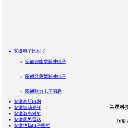
为您提供一站式周界安全防范监控报警系统方案
ꁢ
文博
兰星服务支持，一站式服务平台
安徽电子围栏
ꁕ
ꁢ
畜牧农林
安徽智能型脉冲电子
ꀲ
兰星专利资质
ꁢ
军工
围栏
安徽经典型脉冲电子
ꀲ
安装指导视频
ꁨ
金融单位
ꁢ
司法监所
ꀲ
技术问答
围栏
安徽张力电子围栏
ꁨ
畜牧农林
安徽高压电网
ꀲ
售后咨询
ꁨ
军事基地
兰星科
安徽振动光纤
安徽激光对射
ꀲ
下载中心
ꁨ
司法监所
安徽周界雷达
联系
安徽牧场电子围栏