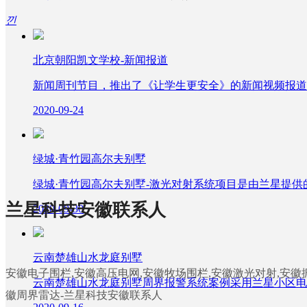
낀
关于兰星
北京朝阳凯文学校-新闻报道
新闻周刊节目，推出了《让学生更安全》的新闻视频报道
联系厂家
2020-09-24
绿城·青竹园高尔夫别墅
绿城·青竹园高尔夫别墅-激光对射系统项目是由兰星提供
ꀒ
周界雷达
兰星科技安徽联系人
2020-09-30
ꀒ
安防综合管理平
台
云南楚雄山水龙庭别墅
安徽电子围栏,安徽高压电网,安徽牧场围栏,安徽激光对射,安徽
ꀒ
ꀒ
周界系统配件
周界电子围
云南楚雄山水龙庭别墅周界报警系统案例采用兰星小区电
徽周界雷达-兰星科技安徽联系人