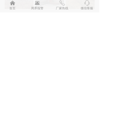
낀
뀵
ꂅ
ꁱ
首页
周界报警
厂家热线
微信客服
中缅边境云南段边境隔离墙
广州某保密单位油库
巴基斯坦某基地
东莞八一路1号东实总部基地
滨州市秦台保密单位训练中心
南宁矿山炸药库
联系我们
深圳市兰星科技有限公司
服务热线：
400 6699 531
客服微信：
18902458121
邮箱：
hx@lanstar.net
地址：
广东省深圳市龙华区工业东路利金城科技工
业园8栋厂房3楼