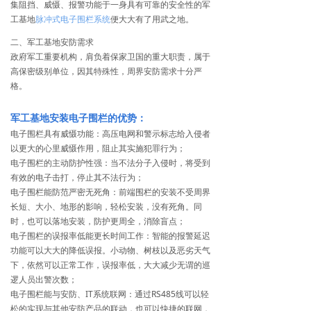
集阻挡、威慑、报警功能于一身具有可靠的安全性的军
工基地
脉冲式电子围栏系统
便大大有了用武之地。
二、军工基地安防需求
政府军工重要机构，肩负着保家卫国的重大职责，属于
高保密级别单位，因其特殊性，周界安防需求十分严
格。
军工基地安装电子围栏的优势：
电子围栏具有威慑功能：高压电网和警示标志给入侵者
以更大的心里威慑作用，阻止其实施犯罪行为；
电子围栏的主动防护性强：当不法分子入侵时，将受到
有效的电子击打，停止其不法行为；
电子围栏能防范严密无死角：前端围栏的安装不受周界
长短、大小、地形的影响，轻松安装，没有死角。同
时，也可以落地安装，防护更周全，消除盲点；
电子围栏的误报率低能更长时间工作：智能的报警延迟
功能可以大大的降低误报。小动物、树枝以及恶劣天气
下，依然可以正常工作，误报率低，大大减少无谓的巡
逻人员出警次数；
电子围栏能与安防、IT系统联网：通过RS485线可以轻
松的实现与其他安防产品的联动，也可以快捷的联网，