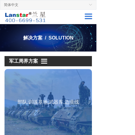
简体中文
ꀅ
首页
周界安防解决方案
끀
周界产品
楼宇社区周界方案
解决方案
智能园区周界方案
解决方案 / SOLUTION
服务支持
能源周界方案
成功案例
金融周界方案
끀
军工周界方案
关于兰星
交通周界方案
联系厂家
文博周界方案
畜牧农林周界方案
部队,训练基地,武器库,边境线
司法周界方案