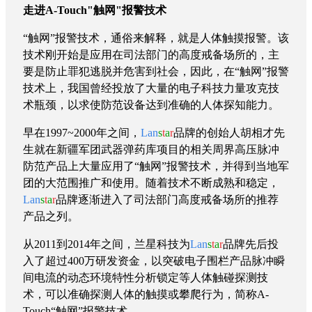
案
走进A-Touch"触网"报警技术
例
关
“触网”报警技术，通俗来解释，就是人体触摸报警。该
于
技术刚开始是应用在司法部门的高度戒备场所的，主
兰
要是防止罪犯逃脱并危害到社会，因此，在“触网”报警
星
技术上，我国曾经投放了大量的电子科技力量攻克技
联
术瓶颈，以求使防范设备达到准确的人体探知能力。
系
厂
早在1997~2000年之间，
Lan
s
t
a
r
品牌的创始人胡相才先
家
生就在新疆军团武器弹药库项目的相关周界高压脉冲
防范产品上大量应用了“触网”报警技术，并得到当地军
团的大范围推广和使用。随着技术不断成熟和稳定，
Lan
s
t
a
r
品牌逐渐进入了司法部门高度戒备场所的推荐
产品之列。
从2011到2014年之间，兰星科技为
Lan
s
t
a
r
品牌先后
投
入了超过400万研发资金，以突破电子围栏产品脉冲瞬
间电流的动态环境特性分析锁定等人体触碰探测技
术，可以准确探测人体的触摸或攀爬行为，简称A-
Touch“触网”报警技术
。