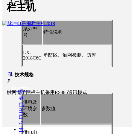
2. 主机型号
栏主机
系列型
特性说明
号
LX-
单防区、触网检测、防剪
2018C6C
끀
3. 技术规格
ꁲ
周界产品
周
触网电子围栏主机采用RS485通讯模式
界
供电及
电
环境参
参数值
子
数
围
栏
牧
供电电