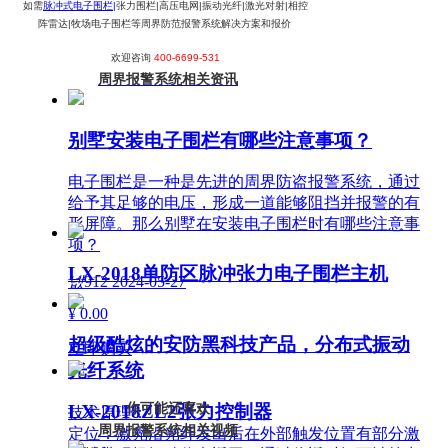
如需
脉冲式电子围栏|
张力围栏|高压电网|振动光纤|激光对射|相控
阵雷达|牧场电子围栏等周界防范报警系统解决方案和报价
欢迎咨询
400-6699-531
周界报警系统相关资讯
别墅安装电子围栏有哪些注意事项？
电子围栏是一种是先进的周界防盗报警系统，通过
给予其足够的电压，形成一道能够阻挡并报警的有
形屏障。那么别墅在安装电子围栏时有哪些注意事
项？
LX-2018单防区脉冲张力电子围栏主机
넶
912
2024-05-27
¥ 0.00
超级酷炫的安防黑科技产品，分布式振动
立即购买
光纤系统
你可能还喜欢
LX-2018ZL2张力控制器
技术原理：
周界报警系统相关视频
定位：激光沿光纤发出后在外部触发位置有部分激