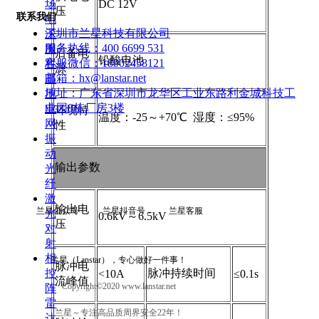
场
DC 12V
压
联系我们
电
深圳市兰星科技有限公司
子
服务热线：
400 6699 531
围
后备电
铅酸电池
客服微信：
18902458121
栏
源
邮箱：
hx@lanstar.net
高
地址：
广东省深圳市龙华区工业东路利金城科技工
压
业园8栋厂房3楼
电
环境特
温度：-25～+70℃ 湿度：≤95%
网
性
振
动
输出参数
光
纤
激
输出电
兰星公众号 兰星抖音号 兰星客服
光
0.6kV～6.5kV
压
对
射
相
兰星（Lanstar），专心做好一件事！
脉冲电
控
脉冲持续时间
<10A
≤0.1s
流峰值
Copyright©2020 www.lanstar.net
阵
雷
兰星～专注高品质周界安全22年！
达