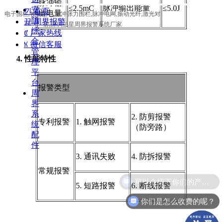
脉冲输
脉冲输出能量
≤2.5mC
≤5.0J
安
낀
首页
出电量
电子围栏,牧场围栏,脉冲张力围栏,脉冲电网,振动光纤,激光对
防
뀵
周界报警
射,深圳兰星周界报警系统厂家
综
ꂅ
厂家热线
合
ꁱ
微信客服
管
4. 性能特性
理
平
台
报警类型
周
界
系
2. 防剪报警
专利报警
1. 触网报警
统
（防旁路）
配
件
3. 通讯失败
4. 防拆报警
常规报警
可以介绍下你们的产品么？
5. 短路报警
6. 断线报警
你们是怎么收费的呢？