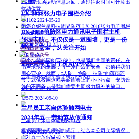
¥ 0.00
光携带现场振动信息返回，通过往返时间可计算出
扰动位置。
立即购买
LX-2018张力电子围栏介绍
넶
1102
2024-05-20
为您介绍兰星科技周界防范-LX-2018张力电子围栏
LX-2018单防区电力通讯电子围栏主机
系统的相关组成
校园安防，不仅仅是一道围墙，更是一份
¥ 0.00
넶
241
2020-10-23
责任！安全，从关注开始
兰星抖音号
立即购买
安全，是校园的守护神，也是我们共同的责任。在
兰星公众号
周界管理平台手机APP介绍
书声琅琅的走廊，每一扇门后的安全，都值得我们
用心守护。然而，“人防、物防、技防”的薄弱环
兰星周界管理平台手机APP介绍
节，就像校园这幅美丽画卷上的小小污点。安防设
施的不完备，是我们需要共同努力填补的缺口。
넶
950
2020-10-23
넶
573
2024-05-10
兰星员工亲自体验触网电击
2024年五一劳动节放假通知
兰星员工亲自体验触网电击
根据国家法规假期的规定，结合本公司实际情况，
넶
1212
2020-10-23
现对五一放假做如下安排