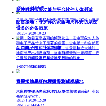
넶
625
2024-04-28
脉冲触网报警功能与平台软件人体测试
兰星脉冲电子围栏触网报警功能与平台软件人体测
防雷接地：守护你的家园与周界安防系统
试
设备的必备措施
넶
1267
2020-10-23
近期，随着夏季雷雨的频繁发生，雷电现象对人体
和电子产品带来了显著的危害。雷电是一种自然现
兰星电子围栏上央视啦
象，是在特定的气象条件下，雷云层接近大地时，
地面感应出相反电荷，当电荷积聚到一定程度，产
生云和云间以及云和大地间放电的现象。
兰星张力电子围栏系统上央视啦
넶
넶
697
1270
2024-04-28
2020-10-23
喜报：兰星科技发明专利成功落地
兰星振动光纤地埋效果测试视频
兰星科技作为国家标准起草单位之一，有着行业领
水库周界振动光纤地埋现场测试 效果很nice
先的研发实力。
넶
1271
2020-12-28
넶
610
2024-04-22