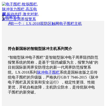
끀
ꀅ
简体中文
ꁲ
ꄴ
前一个：
LX-2018双防区触网电子围栏主机
首
页
周
界
产
符合新国标的智能型脉冲主机系列简介
品
“智能型脉冲电子围栏”是智能型脉冲电子周界阻挡防范
解
报警系统的简称，是基于“阻挡威慑为主，报警为辅”的
决
目前国际新周界安防理念的新一代周界防范报警系
方
统。LX-2018系列
脉冲电子围栏
系统是国标改版之后传
案
统电子围栏的升级版，严格执行GB/T 7946-2015《脉冲
服
电子围栏及其安装和安全运行》，稳定性更强、性能
务
更优，开机自检故障，主机防尘防水，是传统脉冲电
支
子围栏的新突破。
持
成
功