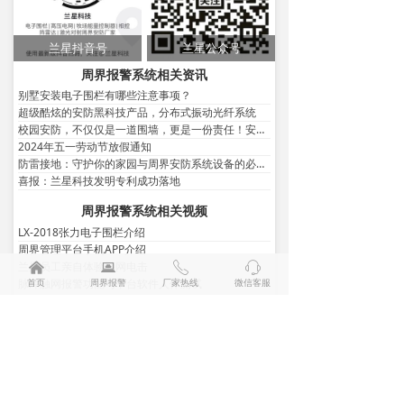
兰星抖音号
兰星公众号
周界报警系统相关资讯
别墅安装电子围栏有哪些注意事项？
超级酷炫的安防黑科技产品，分布式振动光纤系统
校园安防，不仅仅是一道围墙，更是一份责任！安全，从关注开始
2024年五一劳动节放假通知
防雷接地：守护你的家园与周界安防系统设备的必备措施
喜报：兰星科技发明专利成功落地
周界报警系统相关视频
LX-2018张力电子围栏介绍
周界管理平台手机APP介绍
兰星员工亲自体验触网电击
낀
뀵
ꂅ
ꁱ
脉冲触网报警功能与平台软件人体测试
首页
周界报警
厂家热线
微信客服
兰星电子围栏上央视啦
兰星振动光纤地埋效果测试视频
你可能还喜欢