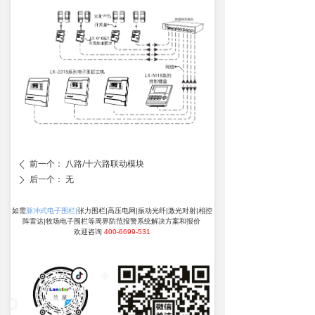
前一个：
八路/十六路联动模块
ꄴ
后一个：
无
ꄲ
如需
脉冲式电子围栏|
张力围栏|高压电网|振动光纤|激光对射|相控
阵雷达|牧场电子围栏等周界防范报警系统解决方案和报价
欢迎咨询
400-6699-531