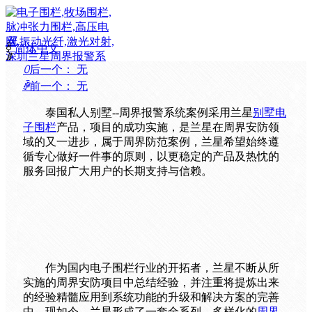
끀
ꀅ
简体中文
ꁲ
ꄲ
后一个：
无
首
ꄴ
前一个：
无
页
周
泰国私人别墅--周界报警系统案例采用兰星
别墅电
界
子围栏
产品，项目的成功实施，是兰星在周界安防领
产
域的又一进步，属于周界防范案例，兰星希望始终遵
品
循专心做好一件事的原则，以更稳定的产品及热忱的
解
服务回报广大用户的长期支持与信赖。
决
方
案
服
务
支
作为国内电子围栏行业的开拓者，兰星不断从所
持
实施的周界安防项目中总结经验，并注重将提炼出来
成
的经验精髓应用到系统功能的升级和解决方案的完善
功
中。现如今，兰星形成了一套全系列、多样化的
周界