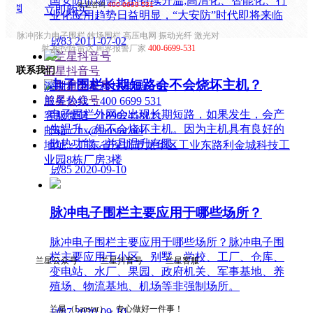
国安防市场需求的持续升温;高清化、智能化、行
欢迎咨询
400-6699-531
ꁣ
立即购买
业化应用趋势日益明显，“大安防”时代即将来临
脉冲|张力电子围栏 牧场围栏 高压电网 振动光纤 激光对
넶
83
2011-07-02
射 相控阵雷达 周界报警厂家
400-6699-531
联系我们
兰星抖音号
电子围栏长期短路会不会烧坏主机？
深圳市兰星科技有限公司
兰星公众号
服务热线：
400 6699 531
电子围栏外网会出现长期短路，如果发生，会产
客服微信：
18902458121
生温升，但不会烧坏主机。因为主机具有良好的
邮箱：
hx@lanstar.net
散热功能，并且温升有限。
地址：
广东省深圳市龙华区工业东路利金城科技工
业园8栋厂房3楼
넶
85
2020-09-10
脉冲电子围栏主要应用于哪些场所？
脉冲电子围栏主要应用于哪些场所？脉冲电子围
栏主要应用于小区、别墅、学校、工厂、仓库、
兰星公众号 兰星抖音号 兰星客服
变电站、水厂、果园、政府机关、军事基地、养
殖场、物流基地、机场等非强制场所。
兰星（Lanstar），专心做好一件事！
넶
87
2020-09-10