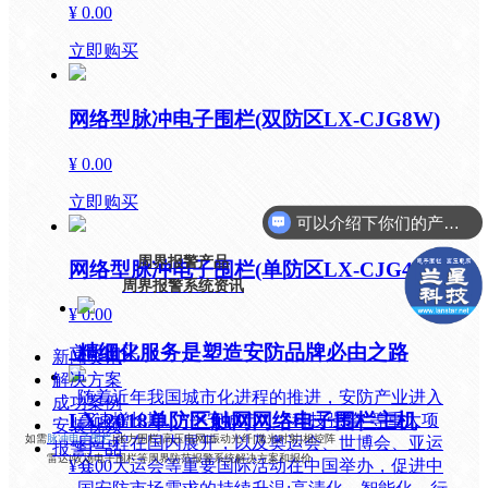
¥ 0.00
立即购买
网络型脉冲电子围栏(双防区LX-CJG8W)
¥ 0.00
立即购买
可以介绍下你们的产品么？
周界报警产品
网络型脉冲电子围栏(单防区LX-CJG4W)
周界报警系统资讯
¥ 0.00
精细化服务是塑造安防品牌必由之路
立即购买
新闻资讯
解决方案
随着近年我国城市化进程的推进，安防产业进入
成功案例
LX-2018单防区触网网络电子围栏主机
高速增长期。“平安城市”、“科技强警”等重大项
安装视频
如需
脉冲电子围栏
|张力围栏|高压电网|振动光纤|激光对射|相控阵
目工程在国内展开，以及奥运会、世博会、亚运
报警产品
雷达|牧场电子围栏等周界防范报警系统解决方案和报价
¥ 0.00
会、大运会等重要国际活动在中国举办，促进中