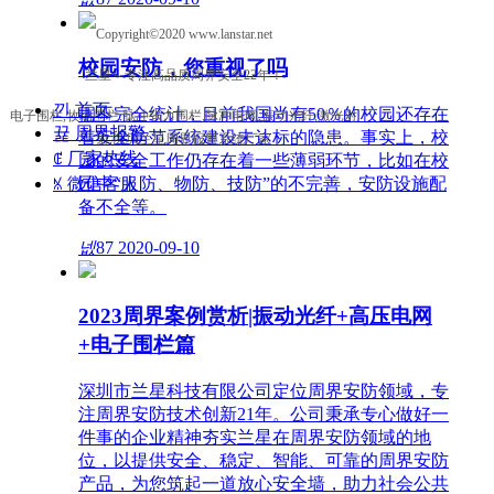
Copyright©2020 www.lanstar.net
校园安防，您重视了吗
兰星～专注高品质周界安全22年！
낀
首页
据不完全统计，目前我国尚有50％的校园还存在
电子围栏,牧场围栏,脉冲张力围栏,脉冲电网,振动光纤,激光对
뀵
周界报警
着安全防范系统建设未达标的隐患。事实上，校
射,深圳兰星周界报警系统厂家
ꂅ
厂家热线
园的安全工作仍存在着一些薄弱环节，比如在校
园中“人防、物防、技防”的不完善，安防设施配
ꁱ
微信客服
备不全等。
넶
87
2020-09-10
2023周界案例赏析|振动光纤+高压电网
+电子围栏篇
深圳市兰星科技有限公司定位周界安防领域，专
注周界安防技术创新21年。公司秉承专心做好一
件事的企业精神夯实兰星在周界安防领域的地
位，以提供安全、稳定、智能、可靠的周界安防
产品，为您筑起一道放心安全墙，助力社会公共