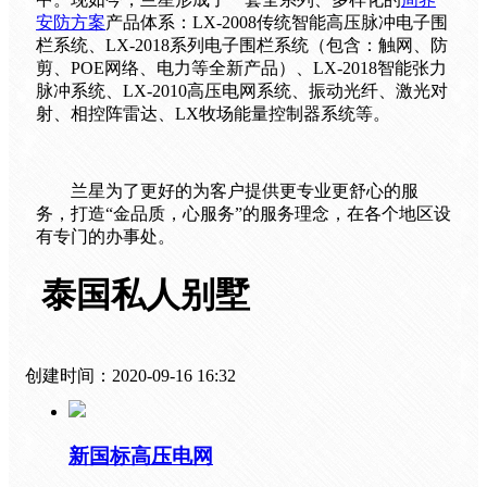
案
安防方案
产品体系：LX-2008传统智能高压脉冲电子围
例
栏系统、LX-2018系列电子围栏系统（包含：触网、防
关
剪、POE网络、电力等全新产品）、LX-2018智能张力
于
脉冲系统、LX-2010高压电网系统、振动光纤、激光对
兰
射、相控阵雷达、LX牧场能量控制器系统等。
星
联
系
厂
兰星为了更好的为客户提供更专业更舒心的服
家
务，打造“金品质，心服务”的服务理念，在各个地区设
有专门的办事处。
泰国私人别墅
创建时间：
2020-09-16
16:32
新国标高压电网