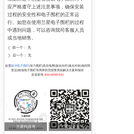
应严格遵守上述注意事项，确保安装
过程的安全性和电子围栏的正常运
行。如您在使用兰星电子围栏的过程
中遇到问题，可以咨询我司客服人员
或当地销售。
前一个：
无
ꄴ
后一个：
无
ꄲ
如需
脉冲电子围栏
|张力围栏|高压电网|振动光纤|激光对射|相控阵
雷达|牧场电子围栏等周界防范报警系统解决方案和报价
欢迎咨询
400-6699-531
兰星抖音号
兰星公众号