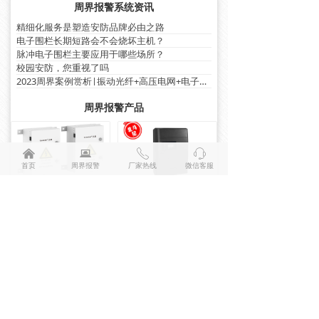
周界报警系统资讯
精细化服务是塑造安防品牌必由之路
电子围栏长期短路会不会烧坏主机？
脉冲电子围栏主要应用于哪些场所？
校园安防，您重视了吗
2023周界案例赏析|振动光纤+高压电网+电子围栏篇
周界报警产品
낀
뀵
ꂅ
ꁱ
首页
周界报警
厂家热线
微信客服
新国标高压电网
网络型脉冲电子围栏(双防区LX-CJG8W)