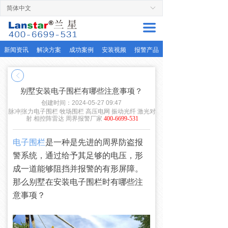
简体中文
ꀅ
首页
끀
周界产品
新闻资讯
解决方案
成功案例
安装视频
报警产品
解决方案
ꁣ
服务支持
别墅安装电子围栏有哪些注意事项？
成功案例
创建时间：
2024-05-27
09:47
脉冲|张力电子围栏 牧场围栏 高压电网 振动光纤 激光对
射 相控阵雷达 周界报警厂家
400-6699-531
关于兰星
电子围栏
是一种是先进的周界防盗报
联系厂家
警系统，通过给予其足够的电压，形
成一道能够阻挡并报警的有形屏障。
那么别墅在安装电子围栏时有哪些注
意事项？